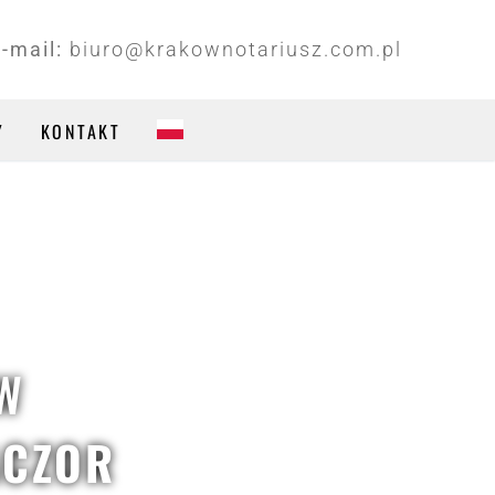
e-mail:
biuro@krakownotariusz.com.pl
Y
KONTAKT
W
ACZOR