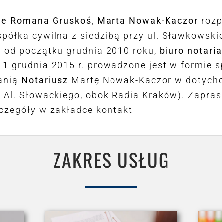
ze Romana Gruskoś
,
Marta Nowak-Kaczor
rozp
półka cywilna z siedzibą przy ul. Sławkowskiej
, od początku grudnia 2010 roku,
biuro notari
1 grudnia 2015 r. prowadzone jest w formie sp
anią
Notariusz
Martę Nowak-Kaczor w dotychc
róg Al. Słowackiego, obok Radia Kraków). Zapr
czegóły w zakładce kontakt
ZAKRES USŁUG