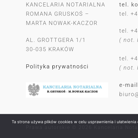
KANCELARIA NOTARIALNA
tel. k
ROMANA GRUSKOŚ –
tel. +
MARTA NOWAK-KACZOR
tel. +
AL. GROTTGERA 1/1
( not.
30-035 KRAKÓW
tel. +
Polityka prywatności
( not.
e-mail
biuro
Ta strona używa plików cookies w celu usprawnienia i ułatwieni
Prawa autorskie © 2026 Kancelaria Nota