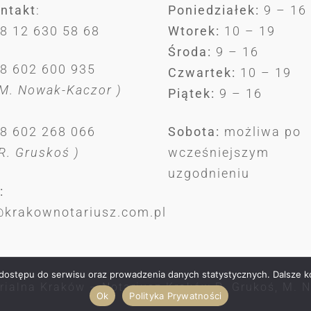
ontakt
:
Poniedziałek:
9 – 16
48 12 630 58 68
Wtorek:
10 – 19
Środa:
9 – 16
48 602 600 935
Czwartek:
10 – 19
 M. Nowak-Kaczor )
Piątek:
9 – 16
48 602 268 066
Sobota:
możliwa po
 R. Gruskoś )
wcześniejszym
uzgodnieniu
:
@krakownotariusz.com.pl
a dostępu do serwisu oraz prowadzenia danych statystycznych. Dalsze k
rialna Kraków – Notariusz Kraków R. Grukoś, M. 
Ok
Polityka Prywatności