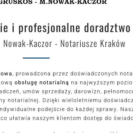
e i profesjonalne doradztwo
. Nowak-Kaczor - Notariusze Kraków
kowa
, prowadzona przez doświadczonych not
ksową
obsługę notarialną
na najwyższym pozio
adczeń, umów sprzedaży, darowizn, pełnomocn
y notarialnej. Dzięki wieloletniemu doświadc
dywidualne podejście do każdej sprawy. Nasz
, co ułatwia naszym klientom dostęp do świad